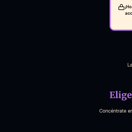
¡Ho
acc
La
Elige
Concéntrate en 