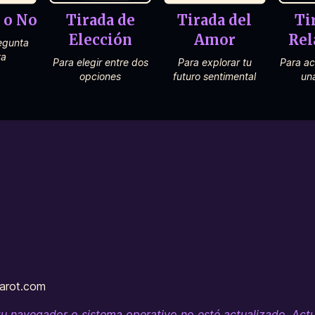
í o No
Tirada de
Tirada del
Ti
Elección
Amor
Rel
egunta
ta
Para elegir entre dos
Para explorar tu
Para ac
opciones
futuro sentimental
un
tarot.com
tu navegador o sistema operativo no esté actualizado. Actua