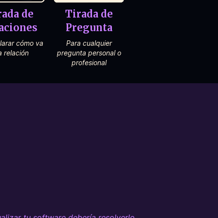
rada de
Tirada de
aciones
Pregunta
larar cómo va
Para cualquier
a relación
pregunta personal o
profesional
lizar tu software debería resolverlo.