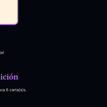
te!
uición
aca 6 carta(s)s.