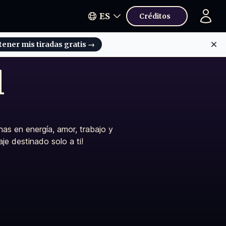
ES
Créditos
tener mis tiradas gratis
→
Di
l
as en energía, amor, trabajo y
aje destinado solo a ti!