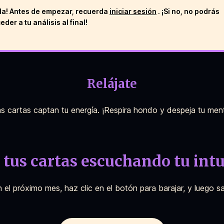
la! Antes de empezar, recuerda
iniciar sesión
. ¡Si no, no podrás
eder a tu análisis al final!
Relájate
s cartas captan tu energía. ¡Respira hondo y despeja tu men
 tus cartas escuchando tu int
el próximo mes, haz clic en el botón para barajar, y luego s