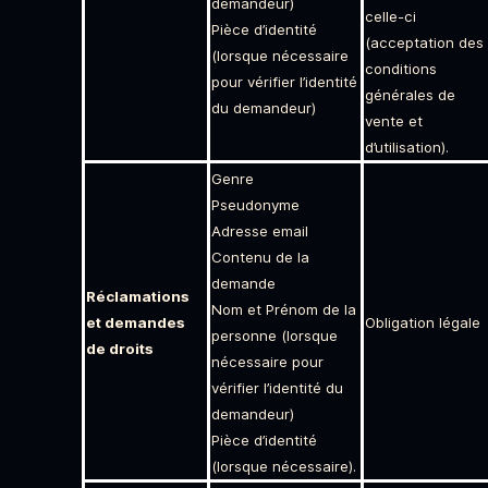
demandeur)
celle-ci
Pièce d’identité
(acceptation des
(lorsque nécessaire
conditions
pour vérifier l’identité
générales de
du demandeur)
vente et
d’utilisation).
Genre
Pseudonyme
Adresse email
Contenu de la
demande
Réclamations
Nom et Prénom de la
et demandes
Obligation légale
personne (lorsque
de droits
nécessaire pour
vérifier l’identité du
demandeur)
Pièce d’identité
(lorsque nécessaire).