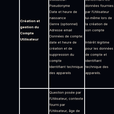
Pseudonyme
données fournies
Date et heure de
par l’Utilisateur
naissance
lui-même lors de
Création et
Genre (optionnel)
la création de
gestion du
Adresse email
son compte
Compte
Données de compte:
Utilisateur
date et heure de
Intérêt légitime
création et de
pour les données
suppression du
de compte et
compte
identifiant
Identifiant technique
technique des
des appareils
appareils.
Question posée par
l’Utilisateur, contexte
fourni par
l’Utilisateur, âge de