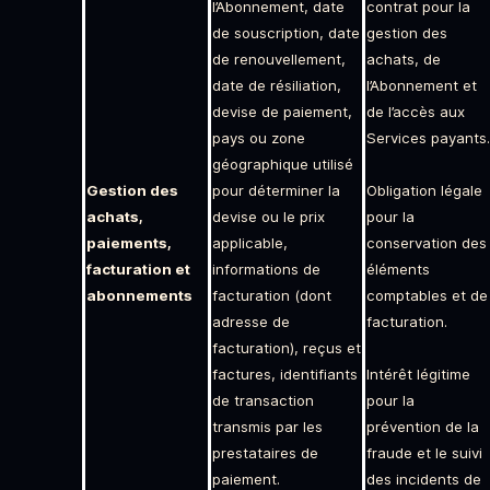
l’Abonnement, date
contrat pour la
de souscription, date
gestion des
de renouvellement,
achats, de
date de résiliation,
l’Abonnement et
devise de paiement,
de l’accès aux
pays ou zone
Services payants.
géographique utilisé
Gestion des
pour déterminer la
Obligation légale
achats,
devise ou le prix
pour la
paiements,
applicable,
conservation des
facturation et
informations de
éléments
abonnements
facturation (dont
comptables et de
adresse de
facturation.
facturation), reçus et
factures, identifiants
Intérêt légitime
de transaction
pour la
transmis par les
prévention de la
prestataires de
fraude et le suivi
paiement.
des incidents de