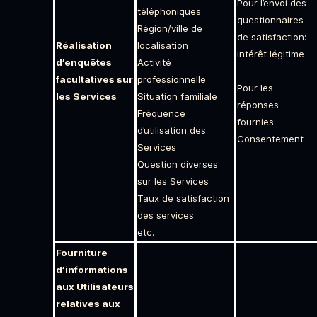
Pour l’envoi des
téléphoniques
questionnaires
Région/ville de
de satisfaction:
Réalisation
localisation
intérêt légitime
d’enquêtes
Activité
facultatives sur
professionnelle
Pour les
les Services
Situation familiale
réponses
Fréquence
fournies:
d’utilisation des
Consentement
Services
Question diverses
sur les Services
Taux de satisfaction
des services
etc.
Fourniture
d’informations
aux Utilisateurs
relatives aux