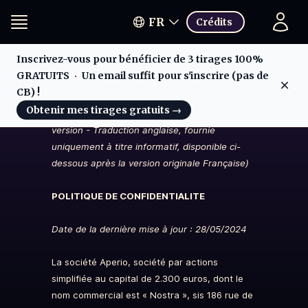
FR
Crédits
Inscrivez-vous pour bénéficier de 3 tirages 100%
GRATUITS
Un email suffit pour s'inscrire (pas de
Dis
CB) !
(English translation, for information purpose
Obtenir mes tirages gratuits
→
only, available below after the original French
version - Traduction anglaise, fournie
uniquement à titre informatif, disponible ci-
dessous après la version originale Française)
POLITIQUE DE CONFIDENTIALITE
Date de la dernière mise à jour : 28/05/2024
La société Aperio, société par actions
simplifiée au capital de 2.300 euros, dont le
nom commercial est « Nostra », sis 186 rue de