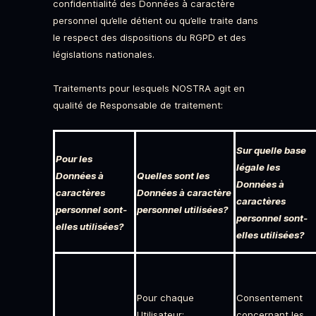
confidentialité des Données à caractère
personnel qu’elle détient ou qu’elle traite dans
le respect des dispositions du RGPD et des
législations nationales.
Traitements pour lesquels NOSTRA agit en
qualité de Responsable de traitement:
Sur quelle base
Pour les
légale les
Données à
Quelles sont les
Données à
caractères
Données à caractère
caractères
personnel sont-
personnel utilisées?
personnel sont-
elles utilisées?
elles utilisées?
Pour chaque
Consentement
Utilisateur:
concernant les