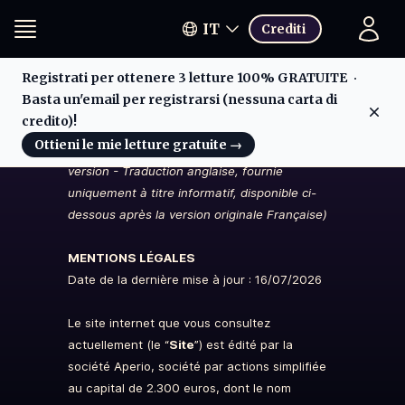
IT
Crediti
Registrati per ottenere 3 letture 100% GRATUITE
Basta un'email per registrarsi (nessuna carta di
Dis
credito)!
(English translation, for information purpose
Ottieni le mie letture gratuite
→
only, available below after the original French
version - Traduction anglaise, fournie
uniquement à titre informatif, disponible ci-
dessous après la version originale Française)
MENTIONS LÉGALES
Date de la dernière mise à jour : 16/07/2026
Le site internet que vous consultez
actuellement (le “
Site
”) est édité par la
société Aperio, société par actions simplifiée
au capital de 2.300 euros, dont le nom