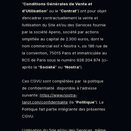
“
Conditions Générales de Vente et
d’Utilisation
” ou le “
Contrat
”) ont pour objet
d’encadrer contractuellement la vente et
l’utilisation du Site et/ou des Services fournie
par la société Aperio, société par actions
simplifiée au capital de 2.300 euros, dont le
nom commercial est « Nostra », sis 186 rue de
la convention, 75015 Paris et immatriculée au
RCS de Paris sous le numéro 928 204 874 (ci-
après la “
Société
” ou “
Nostra
”).
Ces CGVU sont complétées par la politique
de confidentialité disponible à l'adresse
suivante:
https://www.nostra-
tarot.com/confidentialite
(la “
Politique
”). La
Politique fait partie intégrante des présentes
CGVU.
L’utilisation du Site et/ou des Services, même